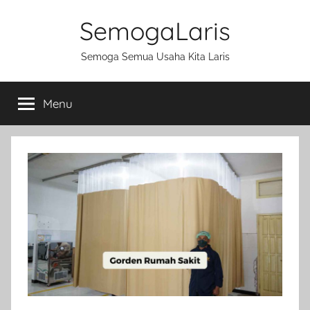
Skip
SemogaLaris
to
content
Semoga Semua Usaha Kita Laris
Menu