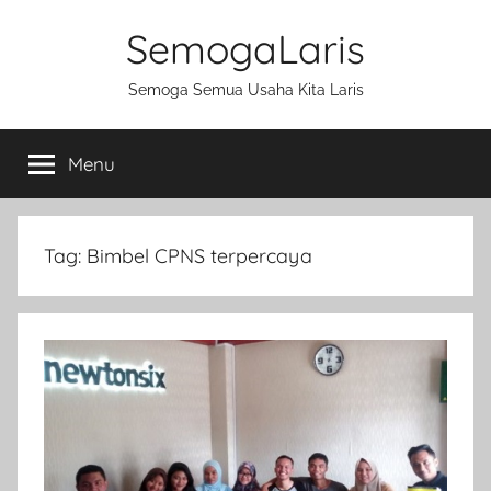
Skip
SemogaLaris
to
content
Semoga Semua Usaha Kita Laris
Menu
Tag:
Bimbel CPNS terpercaya