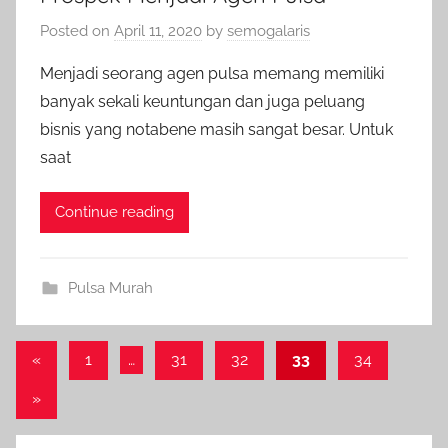
Posted on
April 11, 2020
by
semogalaris
Menjadi seorang agen pulsa memang memiliki
banyak sekali keuntungan dan juga peluang
bisnis yang notabene masih sangat besar. Untuk
saat
Continue reading
Pulsa Murah
Posts
Previous
«
1
…
31
32
33
34
Posts
pagination
Next
»
Posts