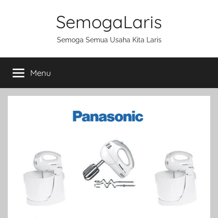
Skip
SemogaLaris
to
content
Semoga Semua Usaha Kita Laris
Menu