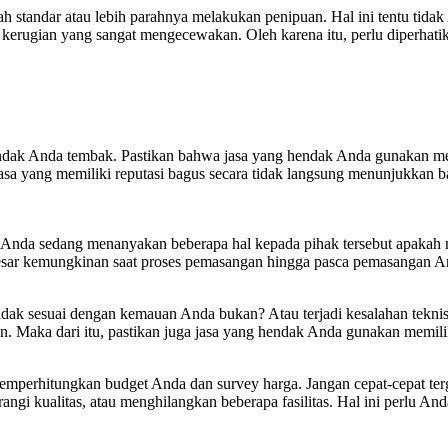
ah standar atau lebih parahnya melakukan penipuan. Hal ini tentu tida
erugian yang sangat mengecewakan. Oleh karena itu, perlu diperhatik
dak Anda tembak. Pastikan bahwa jasa yang hendak Anda gunakan memil
asa yang memiliki reputasi bagus secara tidak langsung menunjukkan b
 saat Anda sedang menanyakan beberapa hal kepada pihak tersebut apa
esar kemungkinan saat proses pemasangan hingga pasca pemasangan A
idak sesuai dengan kemauan Anda bukan? Atau terjadi kesalahan teknis
. Maka dari itu, pastikan juga jasa yang hendak Anda gunakan memiliki
ah memperhitungkan budget Anda dan survey harga. Jangan cepat-cepat t
gi kualitas, atau menghilangkan beberapa fasilitas. Hal ini perlu A