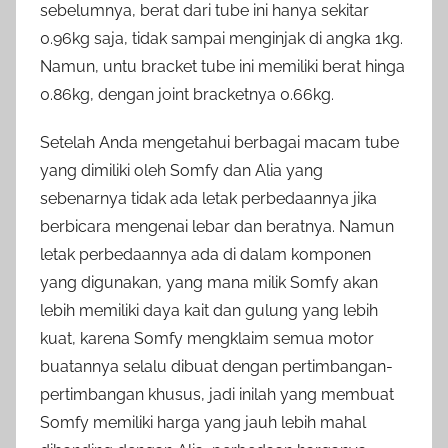
sebelumnya, berat dari tube ini hanya sekitar
0.96kg saja, tidak sampai menginjak di angka 1kg.
Namun, untu bracket tube ini memiliki berat hinga
0.86kg, dengan joint bracketnya 0.66kg.
Setelah Anda mengetahui berbagai macam tube
yang dimiliki oleh Somfy dan Alia yang
sebenarnya tidak ada letak perbedaannya jika
berbicara mengenai lebar dan beratnya. Namun
letak perbedaannya ada di dalam komponen
yang digunakan, yang mana milik Somfy akan
lebih memiliki daya kait dan gulung yang lebih
kuat, karena Somfy mengklaim semua motor
buatannya selalu dibuat dengan pertimbangan-
pertimbangan khusus, jadi inilah yang membuat
Somfy memiliki harga yang jauh lebih mahal