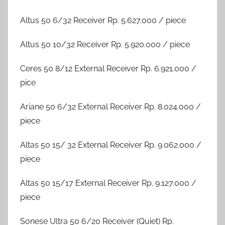
Altus 50 6/32 Receiver Rp. 5.627.000 / piece
Altus 50 10/32 Receiver Rp. 5.920.000 / piece
Ceres 50 8/12 External Receiver Rp. 6.921.000 /
pice
Ariane 50 6/32 External Receiver Rp. 8.024.000 /
piece
Altas 50 15/ 32 External Receiver Rp. 9.062.000 /
piece
Altas 50 15/17 External Receiver Rp. 9.127.000 /
piece
Sonese Ultra 50 6/20 Receiver (Quiet) Rp.