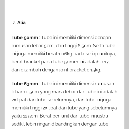
Alia
Tube 50mm
: Tube ini memiliki dimensi dengan
rumusan lebar 5cm, dan tinggi 6.5cm. Serta tube
ini juga memiliki berat 1.06kg pada setiap unitnya,
berat bracket pada tube 50mm ini adalah 0.17,
dan ditambah dengan joint bracket 0.15kg.
Tube 63mm
: Tube ini memiliki dimensi rumusan
lebar 10.5cm yang mana lebar dari tube ini adalah
2x lipat dari tube sebelumnya, dan tube ini juga
memiliki tinggi 2x lipat dari tube yang sebelumnya
yaitu 12.5cm. Berat per-unit dari tube ini justru
sedikit lebih ringan dibandingkan dengan tube