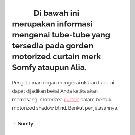
Di bawah ini
merupakan informasi
mengenai tube-tube yang
tersedia pada gorden
motorized curtain merk
Somfy ataupun Alia.
Pengetahuan ringan mengenai ukuran tube ini
dapat dijadikan bekal Anda ketika akan
memasang motorized
curtain
dalam bentuk
motorized shadow blind. Berikut penjelasannya.
Somfy