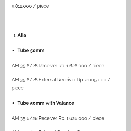
9.812.000 / piece
Alia
Tube 50mm
AM 35 6/28 Receiver Rp. 1.626.000 / piece
AM 35 6/28 External Receiver Rp. 2.005.000 /
piece
Tube 50mm with Valance
AM 35 6/28 Receiver Rp. 1.626.000 / piece