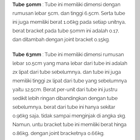
Tube 50mm
: Tube ini memiliki dimensi dengan
rumusan lebar 5cm, dan tinggi 6.5cm. Serta tube
ini juga memiliki berat 1.06kg pada setiap unitnya,
berat bracket pada tube 50mm ini adalah 0.17,
dan ditambah dengan joint bracket 0.15kg.
Tube 63mm
: Tube ini memiliki dimensi rumusan
lebar 10.5cm yang mana lebar dari tube ini adalah
2x lipat dari tube sebelumnya, dan tube ini juga
memiliki tinggi 2x lipat dari tube yang sebelumnya
yaitu 12.5cm. Berat per-unit dari tube ini justru
sedikit lebih ringan dibandingkan dengan tube
sebelumnya, berat dari tube ini hanya sekitar
0.96kg saja, tidak sampai menginjak di angka 1kg.
Namun, untu bracket tube ini memiliki berat hinga
0.86kg, dengan joint bracketnya 0.66kg.