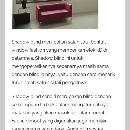
Shadow blind merupakan salah satu bentuk
window fashion yang memberikan efek 3D di
dalamnya. Shadow blind ini untuk
mengoperasikannya sebenarnya masih sama
dengan blind lainnya, yaitu dengan cara menarik
turun salah satu sisi tali pengaitnya.
Shadow blind sendiri merupakan blind dengan
kemampuan terbaik dalam mengatur cahaya
matahari yang akan masuk ke dalam rumah.
Fabric dimout yang digunakan juga memiliki
ragam warna yang dapat Anda pilih sesuai